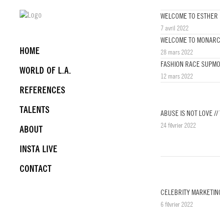
WELCOME TO ESTHER
7 avril 2022
WELCOME TO MONAR
HOME
28 mars 2022
FASHION RACE SUPMOD
WORLD OF L.A.
12 mars 2022
REFERENCES
TALENTS
ABUSE IS NOT LOVE // 
24 février 2022
ABOUT
INSTA LIVE
CONTACT
CELEBRITY MARKETIN
6 février 2022