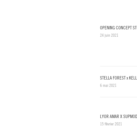
OPENING CONCEPT ST
24 juin 2021
STELLA FOREST x KE
6 mai 2021
LYOR AMAR X SUPMO
15 février 2021